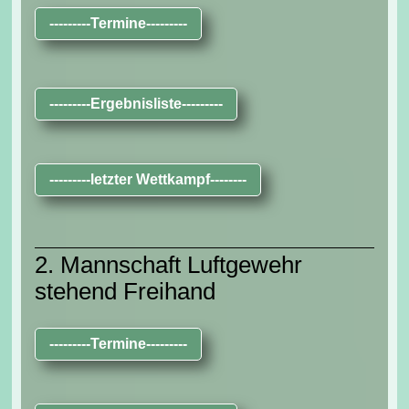
---------Termine---------
---------Ergebnisliste---------
---------letzter Wettkampf--------
2. Mannschaft Luftgewehr
stehend Freihand
---------Termine---------